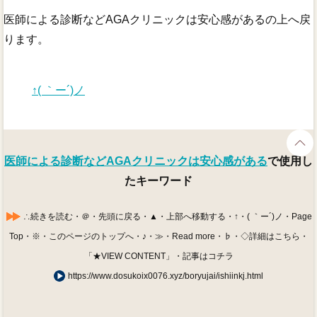
医師による診断などAGAクリニックは安心感があるの上へ戻
ります。
↑( ｀ー´)ノ
医師による診断などAGAクリニックは安心感がある
で使用し
たキーワード
∴続きを読む・＠・先頭に戻る・▲・上部へ移動する・↑・( ｀ー´)ノ・Page
Top・※・このページのトップへ・♪・≫・Read more・♭・◇詳細はこちら・
「★VIEW CONTENT」・記事はコチラ
https://www.dosukoix0076.xyz/boryujai/ishiinkj.html