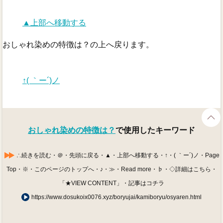
▲上部へ移動する
おしゃれ染めの特徴は？の上へ戻ります。
↑( ｀ー´)ノ
おしゃれ染めの特徴は？
で使用したキーワード
∴続きを読む・＠・先頭に戻る・▲・上部へ移動する・↑・( ｀ー´)ノ・Page
Top・※・このページのトップへ・♪・≫・Read more・♭・◇詳細はこちら・
「★VIEW CONTENT」・記事はコチラ
https://www.dosukoix0076.xyz/boryujai/kamiboryu/osyaren.html