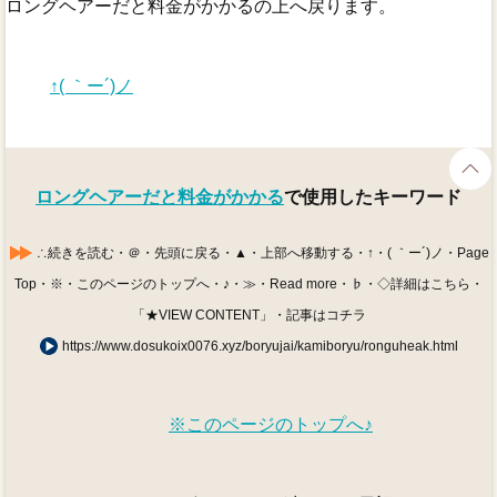
ロングヘアーだと料金がかかるの上へ戻ります。
↑( ｀ー´)ノ
ロングヘアーだと料金がかかる
で使用したキーワード
∴続きを読む・＠・先頭に戻る・▲・上部へ移動する・↑・( ｀ー´)ノ・Page
Top・※・このページのトップへ・♪・≫・Read more・♭・◇詳細はこちら・
「★VIEW CONTENT」・記事はコチラ
https://www.dosukoix0076.xyz/boryujai/kamiboryu/ronguheak.html
※このページのトップへ♪